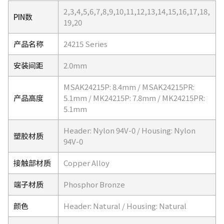
2,3,4,5,6,7,8,9,10,11,12,13,14,15,16,17,18,
PIN数
19,20
产品名称
24215 Series
安装间距
2.0mm
MSAK24215P: 8.4mm / MSAK24215PR:
产品高度
5.1mm / MK24215P: 7.8mm / MK24215PR:
5.1mm
Header: Nylon 94V-0 / Housing: Nylon
塑胶材质
94V-0
接触部材质
Copper Alloy
端子材质
Phosphor Bronze
颜色
Header: Natural / Housing: Natural