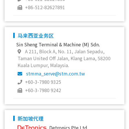
+86-512-82627891
马来西亚业务区
Sin Sheng Terminal & Machine (M) Sdn.
A 211, Block A, No. 11, Jalan Sepadu,
Taman United Off Jalan, Klang Lama, 58200
Kuala Lumpur, Malaysia.
stmma_serve@stm.com.tw
+60-3-7980 9325
+60-3-7980 9242
新加坡代理
Detronics Pte Ltd