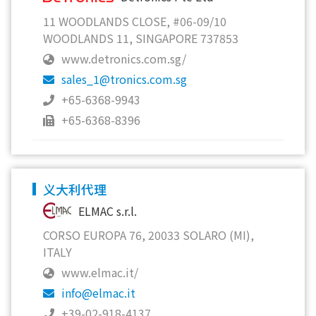
11 WOODLANDS CLOSE, #06-09/10
WOODLANDS 11, SINGAPORE 737853
www.detronics.com.sg/
sales_1@tronics.com.sg
+65-6368-9943
+65-6368-8396
义大利代理
ELMAC s.r.l.
CORSO EUROPA 76, 20033 SOLARO (MI),
ITALY
www.elmac.it/
info@elmac.it
+39-02-918-4137