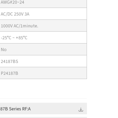
AWG#20~24
AC/DC 250V 3A
1000V AC/1minute.
-25°C ~ +85°C
No
24187BS
P24187B
87B Series RF:A