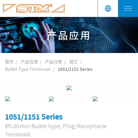
产品应用
首页
产品信息
产品分类
其它
Bullet Type Terminals
1051/1151 Series
1051/1151 Series
Ø5.00mm Bullet type, Plug/Receptacle
Terminals