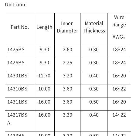
Unit:mm
Wire
Inner
Material
Range
Part No.
Length
Diameter
Thickness
AWG#
1425BS
9.30
2.60
0.30
18~24
1426BS
9.30
2.25
0.30
18~24
14301BS
12.70
3.20
0.40
16~20
14310BS
10.00
3.60
0.30
16~22
14311BS
16.00
3.60
0.50
16~20
14317BS
16.00
3.30
0.40
14~22
A
1433BS
19.00
3.30
0.50
14~22