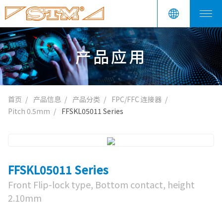
产品应用
首页
产品信息
产品分类
FPC/FFC 连接器
Pitch 0.5mm
FFSKL05011 Series
FFSKL05011 Series
Front Flip-lock type, Bottom contact, height
2.10mm