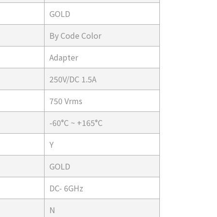
GOLD
By Code Color
Adapter
250V/DC 1.5A
750 Vrms
-60°C ~ +165°C
Y
GOLD
DC- 6GHz
N