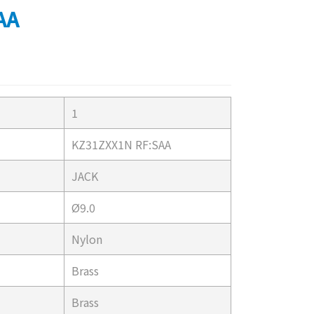
AA
1
KZ31ZXX1N RF:SAA
JACK
Ø9.0
Nylon
Brass
Brass