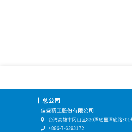
总公司
信盛精工股份有限公司
台湾高雄市冈山区820潭底里潭底路301
+886-7-6283172