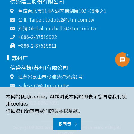
信盛精工股份有限公司
台湾台北市114内湖区瑞湖街103号6楼之1
台北 Taipei: tpdpts2@stm.com.tw
外销 Global: michelle@stm.com.tw
+886-2-87519922
+886-2-87519911
0
苏州厂
信盛科技(苏州)有限公司
江苏省昆山市张浦镇沪光路1号
saleszu2@stm.com.tw
+86-512-82627890
本网站使用cookie。继续浏览本网站即表示您同意我们使
+86-512-82627891
用cookie。
详细资讯请查看我们的
隐私权条款
。
我同意
Copyright © 2021 Sin Sheng Terminal & Machine Inc. All Rights
Reserved.