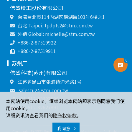
信盛精工股份有限公司
台湾台北市114内湖区瑞湖街103号6楼之1
台北 Taipei: tpdpts2@stm.com.tw
外销 Global: michelle@stm.com.tw
+886-2-87519922
+886-2-87519911
0
苏州厂
信盛科技(苏州)有限公司
江苏省昆山市张浦镇沪光路1号
saleszu2@stm.com.tw
+86-512-82627890
本网站使用cookie。继续浏览本网站即表示您同意我们使
+86-512-82627891
用cookie。
详细资讯请查看我们的
隐私权条款
。
我同意
Copyright © 2021 Sin Sheng Terminal & Machine Inc. All Rights