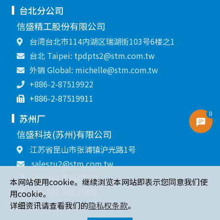
台北分公司
信盛精工股份有限公司
台湾台北市114内湖区瑞湖街103号6楼之1
台北 Taipei: tpdpts2@stm.com.tw
外销 Global: michelle@stm.com.tw
+886-2-87519922
+886-2-87519911
0
苏州厂
信盛科技(苏州)有限公司
江苏省昆山市张浦镇沪光路1号
saleszu2@stm.com.tw
+86-512-82627890
本网站使用cookie。继续浏览本网站即表示您同意我们使
+86-512-82627891
用cookie。
详细资讯请查看我们的
隐私权条款
。