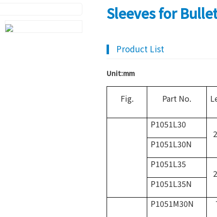
Sleeves for Bulle
Product List
Unit:mm
Fig.
Part No.
L
P1051L30
2
P1051L30N
P1051L35
2
P1051L35N
P1051M30N