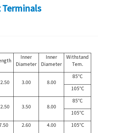
t Terminals
Inner
Inner
Withstand
ength
Diameter
Diameter
Tem.
85℃
2.50
3.00
8.00
105℃
85℃
2.50
3.50
8.00
105℃
7.50
2.60
4.00
105℃