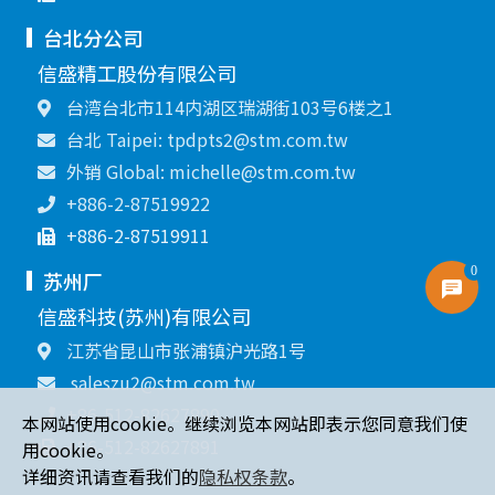
台北分公司
信盛精工股份有限公司
台湾台北市114内湖区瑞湖街103号6楼之1
台北 Taipei: tpdpts2@stm.com.tw
外销 Global: michelle@stm.com.tw
+886-2-87519922
+886-2-87519911
0
苏州厂
信盛科技(苏州)有限公司
江苏省昆山市张浦镇沪光路1号
saleszu2@stm.com.tw
+86-512-82627890
本网站使用cookie。继续浏览本网站即表示您同意我们使
+86-512-82627891
用cookie。
详细资讯请查看我们的
隐私权条款
。