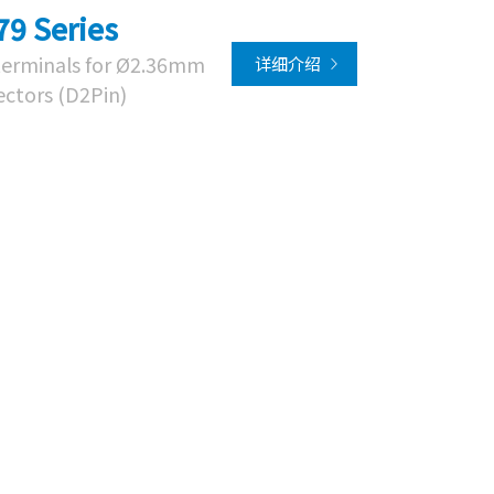
79 Series
terminals for Ø2.36mm
详细介绍
ectors (D2Pin)