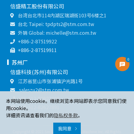
信盛精工股份有限公司
台湾台北市114内湖区瑞湖街103号6楼之1
台北 Taipei: tpdpts2@stm.com.tw
外销 Global: michelle@stm.com.tw
+886-2-87519922
+886-2-87519911
0
苏州厂
信盛科技(苏州)有限公司
江苏省昆山市张浦镇沪光路1号
saleszu2@stm.com.tw
+86-512-82627890
本网站使用cookie。继续浏览本网站即表示您同意我们使
+86-512-82627891
用cookie。
详细资讯请查看我们的
隐私权条款
。
我同意
Copyright © 2021 Sin Sheng Terminal & Machine Inc. All Rights