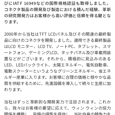
びにIATF 16949などの国際規格認証も取得しました。
コネクタ製品の開発及び製造における積んだ経験、革新
の研究開発力はお客様から高い評価と信頼を得る鍵とな
ります。
2000年から当社はTFT LCDパネル及びその関連の最終製
品に向けのコネクタを開発しました。適用できる最終製品
はLCD モニター、LCD TV、ノートPC、タブレット、スマ
ートフォン、ゲーミングLCD、タッチパネル及び車載用装
置などがございます。それから、積極的に見込みのある
LED、LEDバックライト、太陽エネルギー、電気自動車、
電動スクーターというようなグリーンエネルギー、省エネ
ルギー産業に入ります。お客様に合理の価格と穏やかな品
質を供給するために、先進設備を導入して続々と生産に加
わります。
当社はずっと革新的な開発実力で注目されます。これか
ら、我々はお客様の要望に応えて、ウィン ウィンの協力
関係を構築し、完備の得策を提供し、当社自身の競争力を