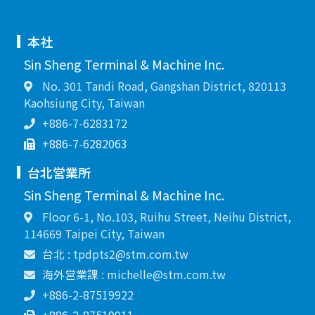
本社
Sin Sheng Terminal & Machine Inc.
No. 301 Tandi Road, Gangshan District, 820113
Kaohsiung City, Taiwan
+886-7-6283172
+886-7-6282063
台北営業所
Sin Sheng Terminal & Machine Inc.
Floor 6-1, No.103, Ruihu Street, Neihu District,
114669 Taipei City, Taiwan
台北 : tpdpts2@stm.com.tw
海外営業課 : michelle@stm.com.tw
+886-2-87519922
+886-2-87519911