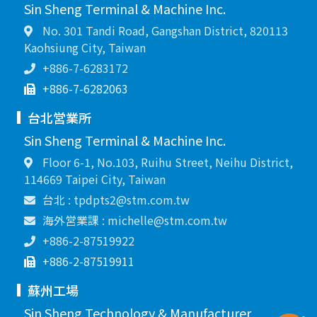
Sin Sheng Terminal & Machine Inc.
No. 301 Tandi Road, Gangshan District, 820113
Kaohsiung City, Taiwan
+886-7-6283172
+886-7-6282063
台北営業所
Sin Sheng Terminal & Machine Inc.
Floor 6-1, No.103, Ruihu Street, Neihu District,
114669 Taipei City, Taiwan
台北 : tpdpts2@stm.com.tw
海外営業課 : michelle@stm.com.tw
+886-2-87519922
+886-2-87519911
蘇州工場
Sin Sheng Technology & Manufacturer