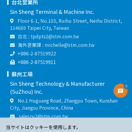
台北営業所
Sin Sheng Terminal & Machine Inc.
Floor 6-1, No.103, Ruihu Street, Neihu District,
114669 Taipei City, Taiwan
台北 : tpdpts2@stm.com.tw
海外営業課 : michelle@stm.com.tw
+886-2-87519922
+886-2-87519911
蘇州工場
Sin Sheng Technology & Manufacturer
0
(SuZhou) Inc.
No.1 Huguang Road, Zhangpu Town, Kunshan
City, Jiangsu Province, China
saleszu2@stm.com.tw
+86-512-82627890
当サイトはクッキーを使用します。