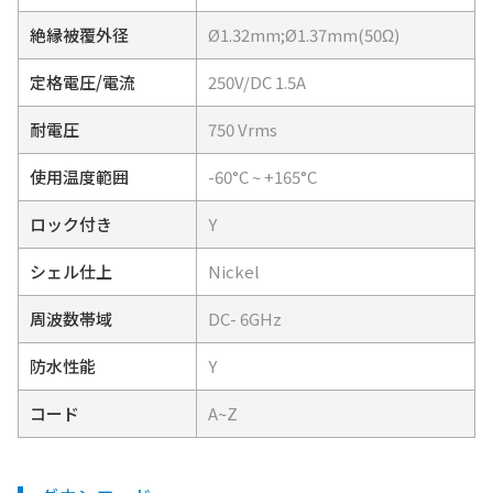
絶縁被覆外径
Ø1.32mm;Ø1.37mm(50Ω)
定格電圧/電流
250V/DC 1.5A
耐電圧
750 Vrms
使用温度範囲
-60°C ~ +165°C
ロック付き
Y
シェル仕上
Nickel
周波数帯域
DC- 6GHz
防水性能
Y
コード
A~Z