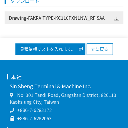
ダウンロード
Drawing-FAKRA TYPE-KC110PXN1NW_RF:SAA
見積依頼リストを入れます。
元に戻る
本社
Sin Sheng Terminal & Machine Inc.
No. 301 Tandi Road, Gangshan District, 820113
Kaohsiung City, Taiwan
+886-7-6283172
+886-7-6282063