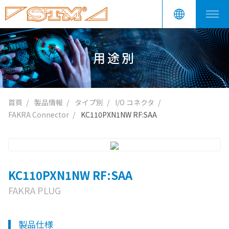
用途別
首頁
製品情報
タイプ別
I/O コネクタ
FAKRA Connector
KC110PXN1NW RF:SAA
KC110PXN1NW RF:SAA
FAKRA PLUG
製品仕様