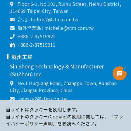
Floor 6-1, No.103, Ruihu Street, Neihu District,
114669 Taipei City, Taiwan
台北 : tpdpts2@stm.com.tw
海外営業課 : michelle@stm.com.tw
+886-2-87519922
+886-2-87519911
蘇州工場
Sin Sheng Technology & Manufacturer
0
(SuZhou) Inc.
No.1 Huguang Road, Zhangpu Town, Kunshan
City, Jiangsu Province, China
saleszu2@stm.com.tw
+86-512-82627890
当サイトはクッキーを使用します。
+86-512-82627891
当サイトのクッキー(Cookie)の使用に関しては、
「プラ
イバシーポリシー声明」
をお読みください。