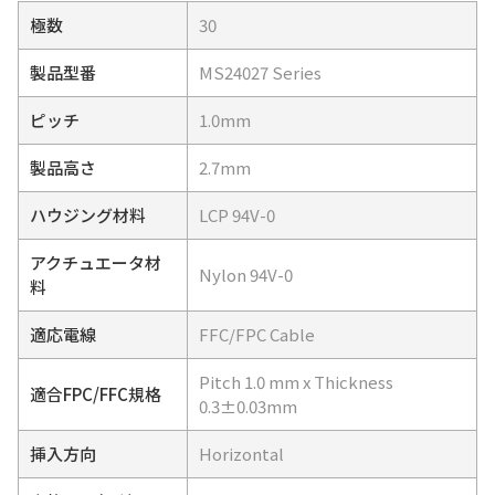
極数
30
製品型番
MS24027 Series
ピッチ
1.0mm
製品高さ
2.7mm
ハウジング材料
LCP 94V-0
アクチュエータ材
Nylon 94V-0
料
適応電線
FFC/FPC Cable
Pitch 1.0 mm x Thickness
適合FPC/FFC規格
0.3±0.03mm
挿入方向
Horizontal