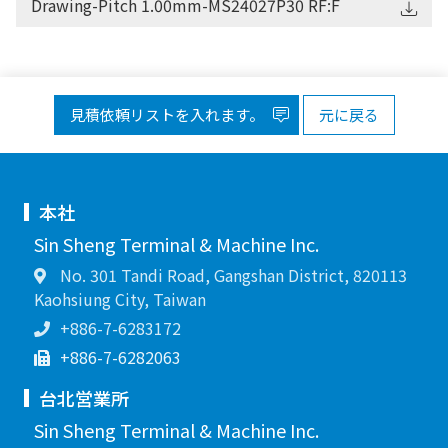
Drawing-Pitch 1.00mm-MS24027P30 RF:F
見積依頼リストを入れます。
元に戻る
本社
Sin Sheng Terminal & Machine Inc.
No. 301 Tandi Road, Gangshan District, 820113
Kaohsiung City, Taiwan
+886-7-6283172
+886-7-6282063
台北営業所
Sin Sheng Terminal & Machine Inc.