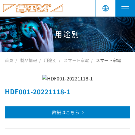
用途別
首頁
製品情報
用途別
スマ－ト家電
スマート家電
HDF001-20221118-1
詳細はこちら