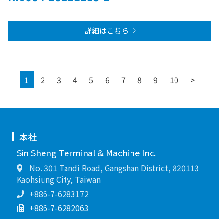
詳細はこちら
Next
1
2
3
4
5
6
7
8
9
10
>
本社
Sin Sheng Terminal & Machine Inc.
No. 301 Tandi Road, Gangshan District, 820113
Kaohsiung City, Taiwan
+886-7-6283172
+886-7-6282063