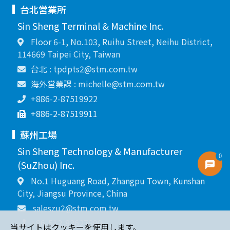
台北営業所
Sin Sheng Terminal & Machine Inc.
Floor 6-1, No.103, Ruihu Street, Neihu District,
114669 Taipei City, Taiwan
台北 : tpdpts2@stm.com.tw
海外営業課 : michelle@stm.com.tw
+886-2-87519922
+886-2-87519911
蘇州工場
Sin Sheng Technology & Manufacturer
0
(SuZhou) Inc.
No.1 Huguang Road, Zhangpu Town, Kunshan
City, Jiangsu Province, China
saleszu2@stm.com.tw
+86-512-82627890
当サイトはクッキーを使用します。