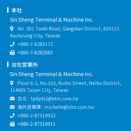
本社
Sin Sheng Terminal & Machine Inc.
No. 301 Tandi Road, Gangshan District, 820113
Kaohsiung City, Taiwan
+886-7-6283172
+886-7-6282063
台北営業所
Sin Sheng Terminal & Machine Inc.
Floor 6-1, No.103, Ruihu Street, Neihu District,
114669 Taipei City, Taiwan
台北 : tpdpts2@stm.com.tw
海外営業課 : michelle@stm.com.tw
+886-2-87519922
+886-2-87519911