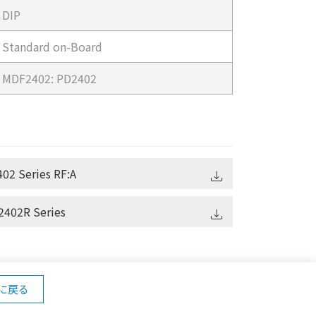
DIP
Standard on-Board
MDF2402: PD2402
02 Series RF:A
402R Series
に戻る