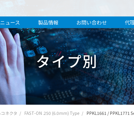
ニュース
製品情報
お問い合わせ
代
タイプ別
ルコネクタ
FAST-ON .250 (6.0mm) Type
PPKL1661 / PPKL1771 S