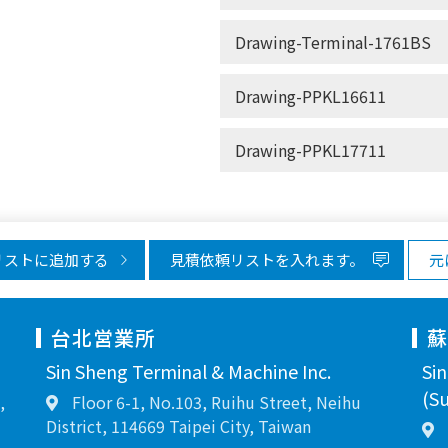
Drawing-Terminal-1761BS
Drawing-PPKL16611
Drawing-PPKL17711
リストに追加する
見積依頼リストを入れます。
元
台北営業所
Sin Sheng Terminal & Machine Inc.
Si
(Su
,
Floor 6-1, No.103, Ruihu Street, Neihu
District, 114669 Taipei City, Taiwan