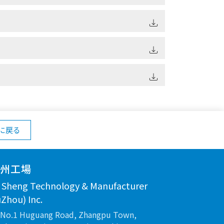
に戻る
蘇州工場
n Sheng Technology & Manufacturer
Zhou) Inc.
No.1 Huguang Road, Zhangpu Town,