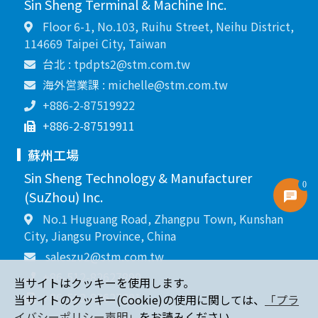
Sin Sheng Terminal & Machine Inc.
Floor 6-1, No.103, Ruihu Street, Neihu District,
114669 Taipei City, Taiwan
台北 : tpdpts2@stm.com.tw
海外営業課 : michelle@stm.com.tw
+886-2-87519922
+886-2-87519911
蘇州工場
Sin Sheng Technology & Manufacturer
0
(SuZhou) Inc.
No.1 Huguang Road, Zhangpu Town, Kunshan
City, Jiangsu Province, China
saleszu2@stm.com.tw
+86-512-82627890
当サイトはクッキーを使用します。
+86-512-82627891
当サイトのクッキー(Cookie)の使用に関しては、
「プラ
イバシーポリシー声明」
をお読みください。