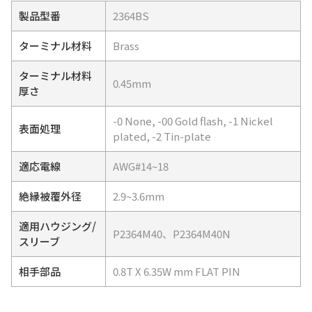
製品型番
2364BS
ターミナル材料
Brass
ターミナル材料
0.45mm
厚さ
-0 None, -00 Gold flash, -1 Nickel
表面処理
plated, -2 Tin-plate
適応電線
AWG#14~18
絶縁被覆外径
2.9~3.6mm
適用ハウジング/
P2364M40、P2364M40N
スリーブ
相手部品
0.8T X 6.35W mm FLAT PIN