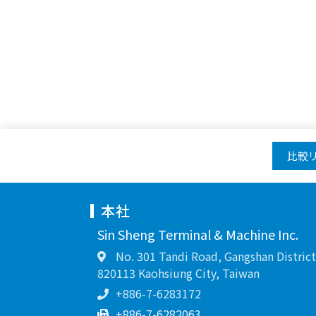
比較
本社
Sin Sheng Terminal & Machine Inc.
No. 301 Tandi Road, Gangshan District
820113 Kaohsiung City, Taiwan
+886-7-6283172
+886-7-6282063