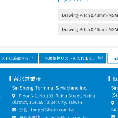
Drawing-Pitch 0.40mm-MSA
Drawing-Pitch 0.40mm-MSAK
リストに追加する
見積依頼リストを入れます。
元
台北営業所
Sin Sheng Terminal & Machine Inc.
Si
(Su
,
Floor 6-1, No.103, Ruihu Street, Neihu
District, 114669 Taipei City, Taiwan
Kun
台北 : tpdpts2@stm.com.tw
海外営業課 : michelle@stm.com.tw