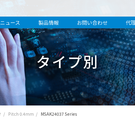
ニュース
製品情報
お問い合わせ
代
タイプ別
タ
Pitch 0.4mm
MSAK24037 Series