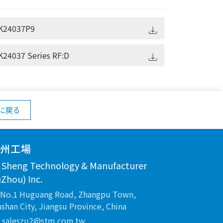
K24037P9
24037 Series RF:D
に戻る
蘇州工場
n Sheng Technology & Manufacturer
Zhou) Inc.
No.1 Huguang Road, Zhangpu Town,
shan City, Jiangsu Province, China
saleszu2@stm.com.tw