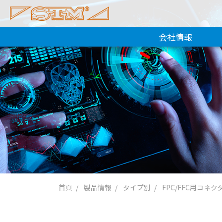
会社情報
首頁
製品情報
タイプ別
FPC/FFC用コネク