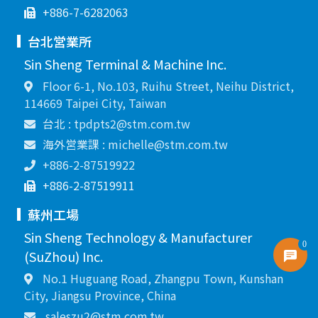
+886-7-6282063
台北営業所
Sin Sheng Terminal & Machine Inc.
Floor 6-1, No.103, Ruihu Street, Neihu District,
114669 Taipei City, Taiwan
台北 : tpdpts2@stm.com.tw
海外営業課 : michelle@stm.com.tw
+886-2-87519922
+886-2-87519911
蘇州工場
Sin Sheng Technology & Manufacturer
0
(SuZhou) Inc.
No.1 Huguang Road, Zhangpu Town, Kunshan
City, Jiangsu Province, China
saleszu2@stm.com.tw