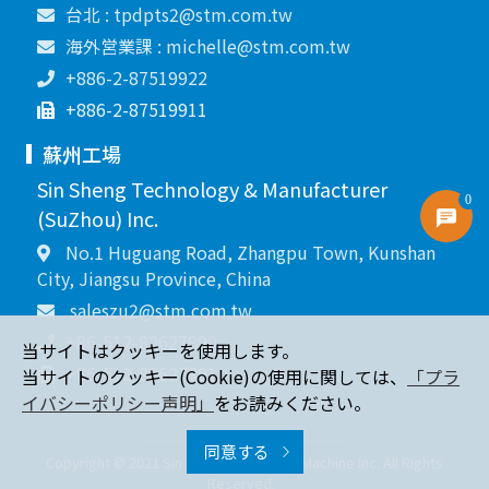
台北 : tpdpts2@stm.com.tw
海外営業課 : michelle@stm.com.tw
+886-2-87519922
+886-2-87519911
蘇州工場
Sin Sheng Technology & Manufacturer
0
(SuZhou) Inc.
No.1 Huguang Road, Zhangpu Town, Kunshan
City, Jiangsu Province, China
saleszu2@stm.com.tw
+86-512-82627890
当サイトはクッキーを使用します。
+86-512-82627891
当サイトのクッキー(Cookie)の使用に関しては、
「プラ
イバシーポリシー声明」
をお読みください。
同意する
Copyright © 2021 Sin Sheng Terminal & Machine Inc. All Rights
Reserved.