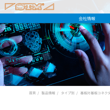
会社情報
首頁
製品情報
タイプ別
基板対基板コネク