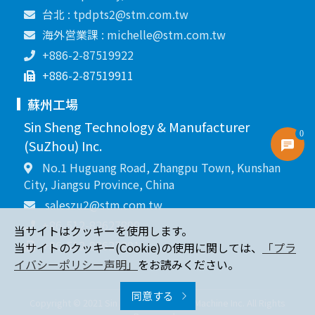
台北 : tpdpts2@stm.com.tw
海外営業課 : michelle@stm.com.tw
+886-2-87519922
+886-2-87519911
蘇州工場
Sin Sheng Technology & Manufacturer
0
(SuZhou) Inc.
No.1 Huguang Road, Zhangpu Town, Kunshan
City, Jiangsu Province, China
saleszu2@stm.com.tw
+86-512-82627890
当サイトはクッキーを使用します。
+86-512-82627891
当サイトのクッキー(Cookie)の使用に関しては、
「プラ
イバシーポリシー声明」
をお読みください。
同意する
Copyright © 2021 Sin Sheng Terminal & Machine Inc. All Rights