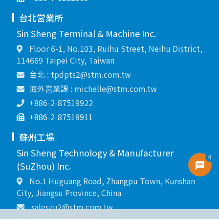
台北営業所
Sin Sheng Terminal & Machine Inc.
Floor 6-1, No.103, Ruihu Street, Neihu District,
114669 Taipei City, Taiwan
台北 : tpdpts2@stm.com.tw
海外営業課 : michelle@stm.com.tw
+886-2-87519922
+886-2-87519911
蘇州工場
Sin Sheng Technology & Manufacturer
0
(SuZhou) Inc.
No.1 Huguang Road, Zhangpu Town, Kunshan
City, Jiangsu Province, China
saleszu2@stm.com.tw