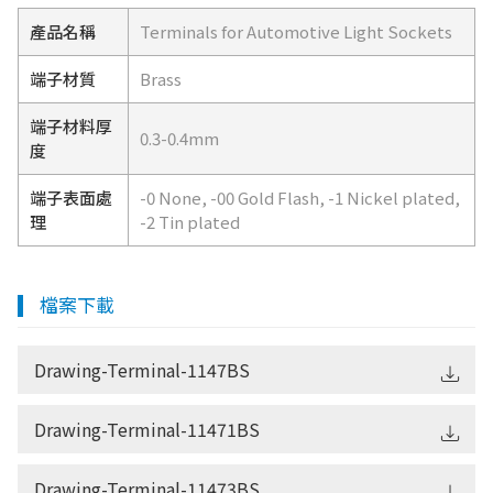
產品名稱
Terminals for Automotive Light Sockets
端子材質
Brass
端子材料厚
0.3-0.4mm
度
端子表面處
-0 None, -00 Gold Flash, -1 Nickel plated,
理
-2 Tin plated
檔案下載
Drawing-Terminal-1147BS
Drawing-Terminal-11471BS
Drawing-Terminal-11473BS