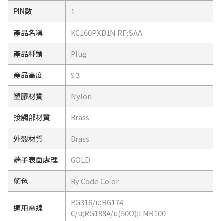
PIN數
1
產品名稱
KC160PXB1N RF:SAA
產品種類
Plug
產品高度
9.3
塑膠材質
Nylon
接觸部材質
Brass
外殼材質
Brass
端子表面處理
GOLD
顏色
By Code Color
RG316/u;RG174
適用電線
C/u;RG188A/u(50Ω);LMR100