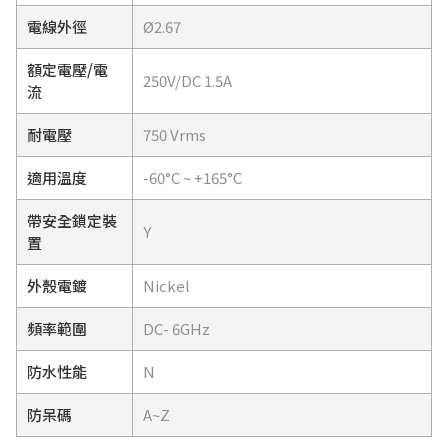
電線外徑
Ø2.67
額定電壓/電
250V/DC 1.5A
流
耐電壓
750 Vrms
適用溫度
-60°C ~ +165°C
帶安全鎖定裝
Y
置
外殼電鍍
Nickel
頻率範圍
DC- 6GHz
防水性能
N
防呆碼
A~Z