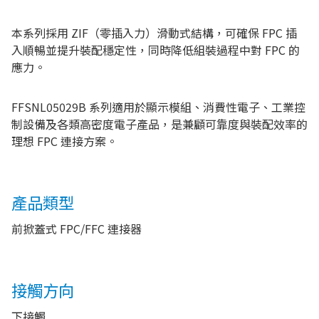
本系列採用 ZIF（零插入力）滑動式結構，可確保 FPC 插
入順暢並提升裝配穩定性，同時降低組裝過程中對 FPC 的
應力。
FFSNL05029B 系列適用於顯示模組、消費性電子、工業控
制設備及各類高密度電子產品，是兼顧可靠度與裝配效率的
理想 FPC 連接方案。
產品類型
前掀蓋式 FPC/FFC 連接器
接觸方向
下接觸