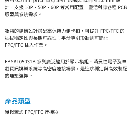
採用 0.5 mm pitch 直角 SMT 結構與 低剖面 2.0 mm 設
計，支援 10P、50P、60P 等常用配置，靈活對應各種 PCB
版型與系統需求。
獨特的結構設計搭配高保持力側卡扣，可提升 FPC/FFC 的
插拔穩定性與長期可靠性；平滑導引形狀則可簡化
FPC/FFC 插入作業。
FBSKL05031B 系列廣泛適用於顯示模組、消費性電子及車
載資訊娛樂系統等高密度連接場景，是追求穩定與高效裝配
的理想選擇。
產品類型
後掀蓋式 FPC/FFC 連接器