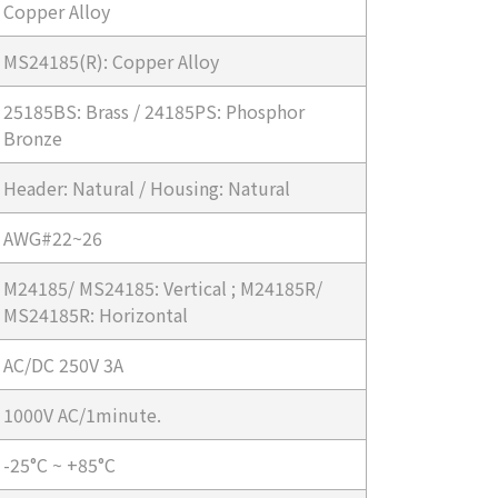
Copper Alloy
MS24185(R): Copper Alloy
25185BS: Brass / 24185PS: Phosphor
Bronze
Header: Natural / Housing: Natural
AWG#22~26
M24185/ MS24185: Vertical ; M24185R/
MS24185R: Horizontal
AC/DC 250V 3A
1000V AC/1minute.
-25°C ~ +85°C