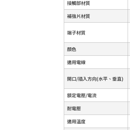
接觸部材質
補強片材質
端子材質
顏色
適用電線
開口/插入方向(水平、垂直)
額定電壓/電流
耐電壓
適用溫度