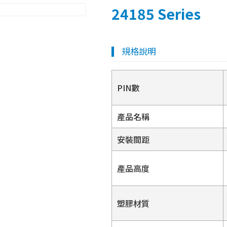
24185 Series
規格說明
PIN數
產品名稱
安裝間距
產品高度
塑膠材質