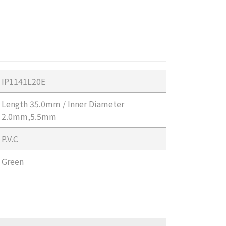
IP1141L20E
Length 35.0mm / Inner Diameter
2.0mm,5.5mm
P.V.C
Green