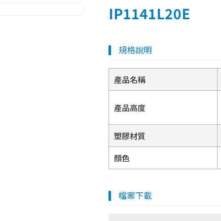
IP1141L20E
規格說明
產品名稱
產品高度
塑膠材質
顏色
檔案下載