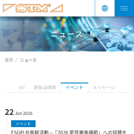
ニュース
首頁
ニュース
All
新製品情報
イベント
メッセージ
22
Jun 2026
イベント
ESG社会貢献活動 –「2026 愛孩童幸福節」への協賛を