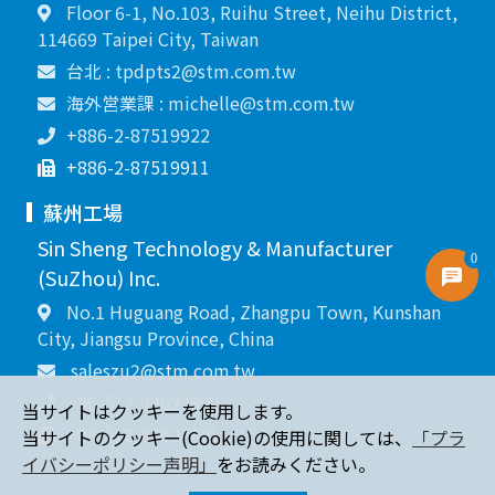
Floor 6-1, No.103, Ruihu Street, Neihu District,
114669 Taipei City, Taiwan
台北 : tpdpts2@stm.com.tw
海外営業課 : michelle@stm.com.tw
+886-2-87519922
+886-2-87519911
蘇州工場
Sin Sheng Technology & Manufacturer
0
(SuZhou) Inc.
No.1 Huguang Road, Zhangpu Town, Kunshan
City, Jiangsu Province, China
saleszu2@stm.com.tw
+86-512-82627890
当サイトはクッキーを使用します。
+86-512-82627891
当サイトのクッキー(Cookie)の使用に関しては、
「プラ
イバシーポリシー声明」
をお読みください。