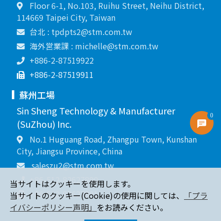
Floor 6-1, No.103, Ruihu Street, Neihu District,
114669 Taipei City, Taiwan
台北 : tpdpts2@stm.com.tw
海外営業課 : michelle@stm.com.tw
+886-2-87519922
+886-2-87519911
蘇州工場
Sin Sheng Technology & Manufacturer
0
(SuZhou) Inc.
No.1 Huguang Road, Zhangpu Town, Kunshan
City, Jiangsu Province, China
saleszu2@stm.com.tw
+86-512-82627890
当サイトはクッキーを使用します。
+86-512-82627891
当サイトのクッキー(Cookie)の使用に関しては、
「プラ
イバシーポリシー声明」
をお読みください。