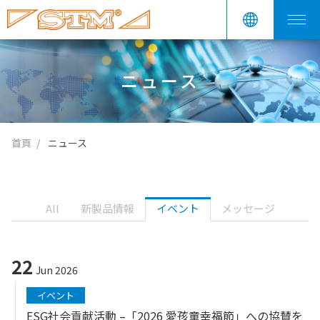
ニュース
首頁
ニュース
All
新製品情報
イベント
メッセージ
22
Jun 2026
イベント
ESG社会貢献活動 –「2026 愛孩童幸福節」への協賛を