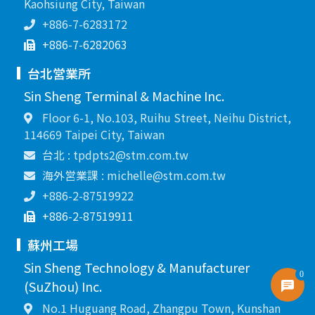
Kaohsiung City, Taiwan
+886-7-6283172
+886-7-6282063
台北営業所
Sin Sheng Terminal & Machine Inc.
Floor 6-1, No.103, Ruihu Street, Neihu District,
114669 Taipei City, Taiwan
台北 : tpdpts2@stm.com.tw
海外営業課 : michelle@stm.com.tw
+886-2-87519922
+886-2-87519911
蘇州工場
Sin Sheng Technology & Manufacturer
0
(SuZhou) Inc.
No.1 Huguang Road, Zhangpu Town, Kunshan