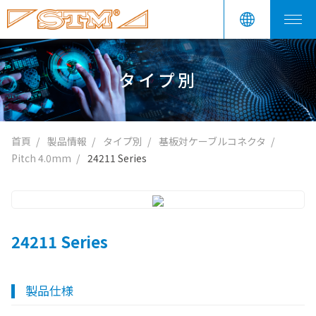
タイプ別
首頁
製品情報
タイプ別
基板対ケーブルコネクタ
Pitch 4.0mm
24211 Series
24211 Series
製品仕様