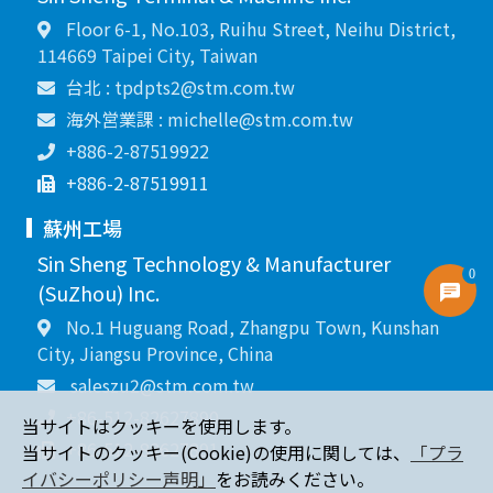
Floor 6-1, No.103, Ruihu Street, Neihu District,
114669 Taipei City, Taiwan
台北 : tpdpts2@stm.com.tw
海外営業課 : michelle@stm.com.tw
+886-2-87519922
+886-2-87519911
蘇州工場
Sin Sheng Technology & Manufacturer
0
(SuZhou) Inc.
No.1 Huguang Road, Zhangpu Town, Kunshan
City, Jiangsu Province, China
saleszu2@stm.com.tw
+86-512-82627890
当サイトはクッキーを使用します。
+86-512-82627891
当サイトのクッキー(Cookie)の使用に関しては、
「プラ
イバシーポリシー声明」
をお読みください。