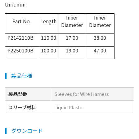
Unit:mm
Inner
Inner
Part No.
Length
Diameter
Diameter
P2142110B
110.00
17.00
38.00
P2250100B
100.00
19.00
47.00
製品仕様
製品型番
Sleeves for Wire Harness
スリーブ材料
Liquid Plastic
ダウンロード