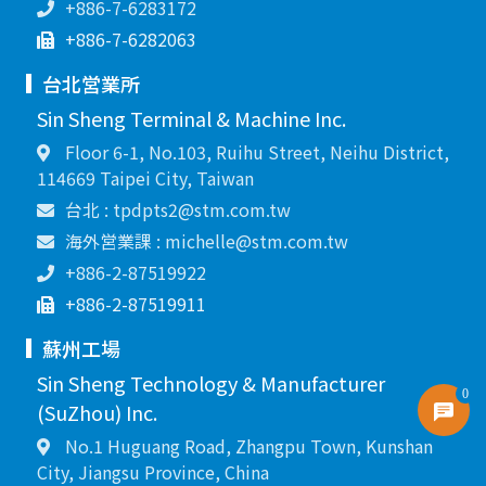
+886-7-6283172
+886-7-6282063
台北営業所
Sin Sheng Terminal & Machine Inc.
Floor 6-1, No.103, Ruihu Street, Neihu District,
114669 Taipei City, Taiwan
台北 : tpdpts2@stm.com.tw
海外営業課 : michelle@stm.com.tw
+886-2-87519922
+886-2-87519911
蘇州工場
Sin Sheng Technology & Manufacturer
0
(SuZhou) Inc.
No.1 Huguang Road, Zhangpu Town, Kunshan
City, Jiangsu Province, China