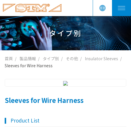
タイプ別
首頁
製品情報
タイプ別
その他
Insulator Sleeves
Sleeves for Wire Harness
Sleeves for Wire Harness
Product List