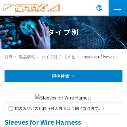
タイプ別
首頁
製品情報
タイプ別
その他
Insulator Sleeves
規格検索
他の製品との比較（最大限度は
4
個となります。）
Sleeves for Wire Harness