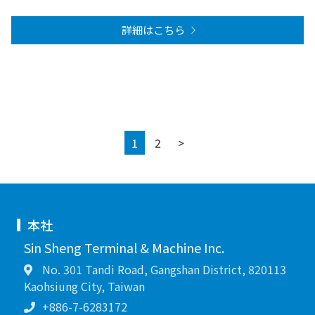
詳細はこちら
Next
1
2
>
本社
Sin Sheng Terminal & Machine Inc.
No. 301 Tandi Road, Gangshan District, 820113
Kaohsiung City, Taiwan
+886-7-6283172