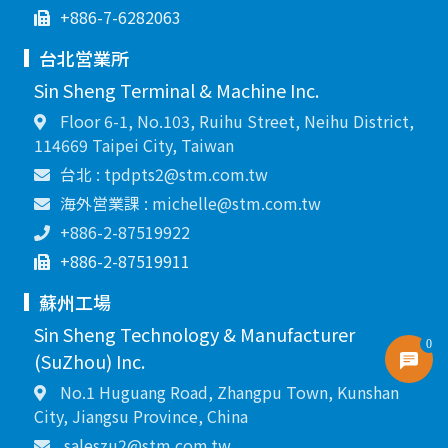
+886-7-6282063
台北営業所
Sin Sheng Terminal & Machine Inc.
Floor 6-1, No.103, Ruihu Street, Neihu District,
114669 Taipei City, Taiwan
台北 : tpdpts2@stm.com.tw
海外営業課 : michelle@stm.com.tw
+886-2-87519922
+886-2-87519911
蘇州工場
Sin Sheng Technology & Manufacturer
0
(SuZhou) Inc.
No.1 Huguang Road, Zhangpu Town, Kunshan
City, Jiangsu Province, China
saleszu2@stm.com.tw