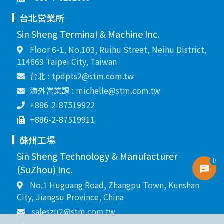
台北営業所
Sin Sheng Terminal & Machine Inc.
Floor 6-1, No.103, Ruihu Street, Neihu District,
114669 Taipei City, Taiwan
台北 : tpdpts2@stm.com.tw
海外営業課 : michelle@stm.com.tw
+886-2-87519922
+886-2-87519911
蘇州工場
Sin Sheng Technology & Manufacturer
0
(SuZhou) Inc.
No.1 Huguang Road, Zhangpu Town, Kunshan
City, Jiangsu Province, China
saleszu2@stm.com.tw