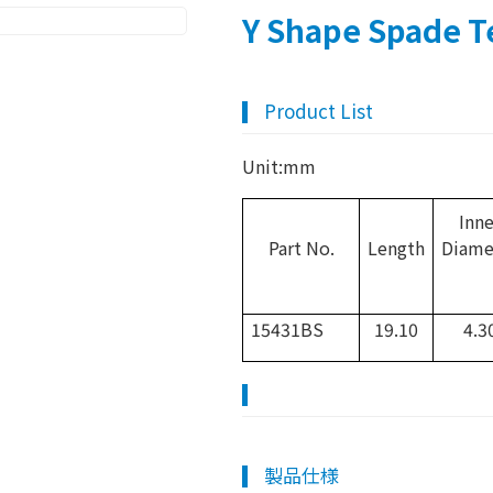
Y Shape Spade T
Product List
Unit:mm
Inne
Part No.
Length
Diame
15431BS
19.10
4.3
製品仕様