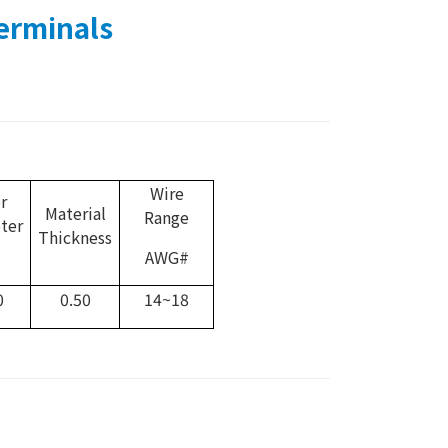
erminals
Wire
r
Material
Range
ter
Thickness
AWG#
0
0.50
14~18