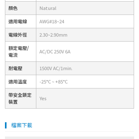
顏色
Natural
適用電線
AWG#18~24
電線外徑
2.30~2.90mm
額定電壓/
AC/DC 250V 6A
電流
耐電壓
1500V AC/1min.
適用溫度
-25°C ~ +85°C
帶安全鎖定
Yes
裝置
檔案下載