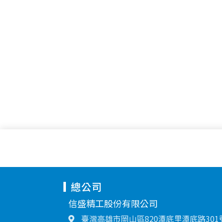
總公司
信盛精工股份有限公司
臺灣高雄市岡山區820潭底里潭底路301