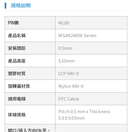
規格說明
PIN數
40,60
產品名稱
MSAK24056 Series
安裝間距
0.5mm
產品高度
5.10mm
塑膠材質
LCP 94V-0
旋轉蓋材質
Nylon 94V-0
適用電線
FFC Cable
Pitch 0.5 mm x Thickness
排線規格
0.3±0.03mm
開口/插入方向(水平、