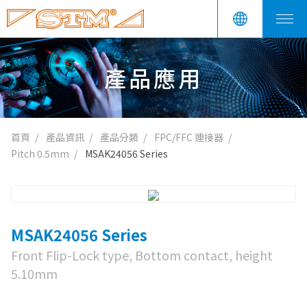
產品應用
首頁
產品資訊
產品分類
FPC/FFC 連接器
Pitch 0.5mm
MSAK24056 Series
MSAK24056 Series
Front Flip-Lock type, Bottom contact, height
5.10mm