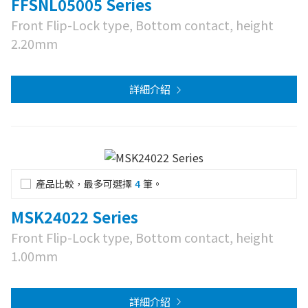
FFSNL05005 Series
Front Flip-Lock type, Bottom contact, height
2.20mm
詳細介紹
產品比較，最多可選擇
4
筆。
MSK24022 Series
Front Flip-Lock type, Bottom contact, height
1.00mm
詳細介紹