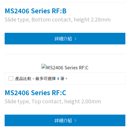
MS2406 Series RF:B
Slide type, Bottom contact, height 2.28mm
詳細介紹
產品比較，最多可選擇
4
筆。
MS2406 Series RF:C
Slide type, Top contact, height 2.00mm
詳細介紹