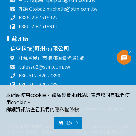
外銷 Global: michelle@stm.com.tw
+886-2-87519922
+886-2-87519911
蘇州廠
信盛科技(蘇州)有限公司
0
江蘇省昆山市張浦鎮滬光路1號
saleszu2@stm.com.tw
+86-512-82627890
+86-512-82627891
本網站使用cookie。 繼續瀏覽本網站即表示您同意我們使
用cookie。
詳細資訊請查看我們的
隱私權條款
。
Copyright © 2021 Sin Sheng Terminal & Machine Inc. All Rights
Reserved.
我同意
您必須啟用瀏覽器的JavaScript 功能，才能使用網站上部分功能 / 建議使
用Chrome瀏覽器，瀏覽模式 1024x768 以上，以獲得最佳瀏覽模式。